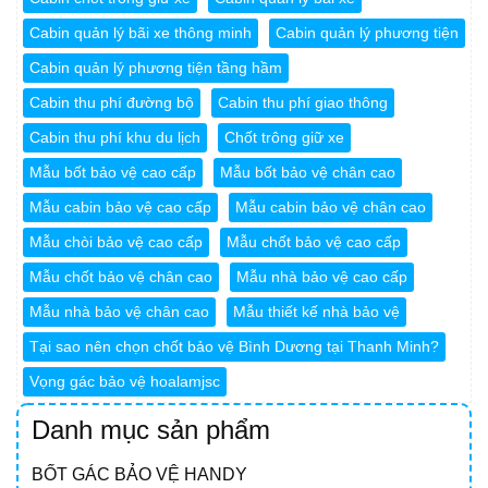
Cabin quản lý bãi xe thông minh
Cabin quản lý phương tiện
Cabin quản lý phương tiện tầng hầm
Cabin thu phí đường bộ
Cabin thu phí giao thông
Cabin thu phí khu du lịch
Chốt trông giữ xe
Mẫu bốt bảo vệ cao cấp
Mẫu bốt bảo vệ chân cao
Mẫu cabin bảo vệ cao cấp
Mẫu cabin bảo vệ chân cao
Mẫu chòi bảo vệ cao cấp
Mẫu chốt bảo vệ cao cấp
Mẫu chốt bảo vệ chân cao
Mẫu nhà bảo vệ cao cấp
Mẫu nhà bảo vệ chân cao
Mẫu thiết kế nhà bảo vệ
Tại sao nên chọn chốt bảo vệ Bình Dương tại Thanh Minh?
Vọng gác bảo vệ hoalamjsc
Danh mục sản phẩm
BỐT GÁC BẢO VỆ HANDY