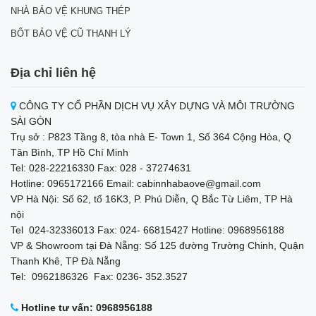
NHÀ BẢO VỆ KHUNG THÉP
BỐT BẢO VỆ CŨ THANH LÝ
Địa chỉ liên hệ
CÔNG TY CỔ PHẦN DỊCH VỤ XÂY DỰNG VÀ MÔI TRƯỜNG
SÀI GÒN
Trụ sở : P823 Tầng 8, tòa nhà E- Town 1, Số 364 Cộng Hòa, Q
Tân Bình, TP Hồ Chí Minh
Tel: 028-22216330 Fax: 028 - 37274631
Hotline: 0965172166 Email: cabinnhabaove@gmail.com
VP Hà Nội: Số 62, tổ 16K3, P. Phú Diễn, Q Bắc Từ Liêm, TP Hà
nội
Tel 024-32336013 Fax: 024- 66815427 Hotline: 0968956188
VP & Showroom tại Đà Nẵng: Số 125 đường Trường Chinh, Quận
Thanh Khê, TP Đà Nẵng
Tel: 0962186326 Fax: 0236- 352.3527
Hotline tư vấn: 0968956188