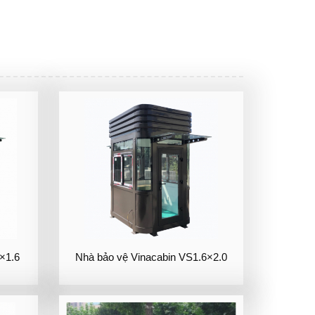
×1.6
Nhà bảo vệ Vinacabin VS1.6×2.0