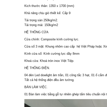
Kich thước thân: 1350 x 1700 (mm)
Khả năng chịu gió thiết kế: Cấp 9
Tải trọng sàn 250kg/m2.
Tải trọng mái: 150kg/m2
HỆ THỐNG CỬA
Cửa chính: Composite kính cường lực.
Cửa sổ 3 mặt: Khung nhôm cao cấp hệ Việt Pháp hoặc Xin
Kính cửa sổ: Kính cường lực dầy 8mm
Khoá cửa: Khoá tròn inox Việt Tiệp.
HỆ THỐNG ĐIỆN.
04 đèn Led dowlight âm trần, 01 công tắc 3 hạt, 01 ổ cắm đô
Tất cả hệ thống điện đều âm tường.
BÀN LÀM VIỆC.
01 Bàn làm việc bằng gỗ tự nhiên ghép tấm tiêu chuẩn nội 