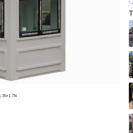
T
.35×1.7N