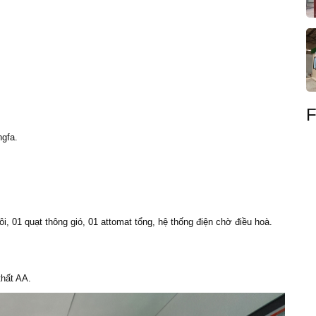
F
gfa.
i, 01 quạt thông gió, 01 attomat tổng, hệ thống điện chờ điều hoà.
thất AA.