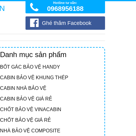
Hotline tư vấn:
ÒN
0968956188
Ghé thăm Facebook
Danh mục sản phẩm
BỐT GÁC BẢO VỆ HANDY
CABIN BẢO VỆ KHUNG THÉP
CABIN NHÀ BẢO VỆ
CABIN BẢO VỆ GIÁ RẺ
CHỐT BẢO VỆ VINACABIN
CHỐT BẢO VỆ GIÁ RẺ
NHÀ BẢO VỆ COMPOSITE