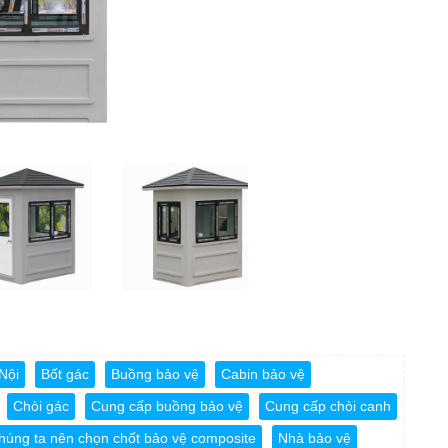
Nội
Bốt gác
Buồng bảo vệ
Cabin bảo vệ
Chòi gác
Cung cấp buồng bảo vệ
Cung cấp chòi canh
chúng ta nên chọn chốt bảo vệ composite
Nhà bảo vệ