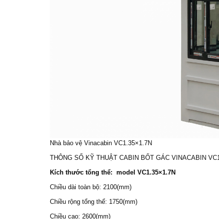
Nhà bảo vệ
Vinacabin VC1.35×1.7N
THÔNG SỐ KỸ THUẬT
CABIN BỐT GÁC
VINACABIN VC1
Kích thước tổng thể: model VC1.35×1.7N
Chiều dài toàn bộ: 2100(mm)
Chiều rộng tổng thể: 1750(mm)
Chiều cao: 2600(mm)