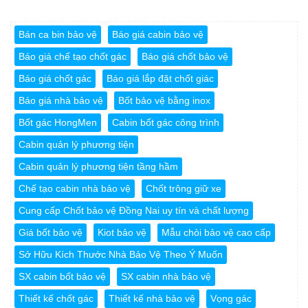
Bán ca bin bảo vệ
Báo giá cabin bảo vệ
Báo giá chế tạo chốt gác
Báo giá chốt bảo vệ
Báo giá chốt gác
Báo giá lắp đặt chốt giác
Báo giá nhà bảo vệ
Bốt bảo vệ bằng inox
Bốt gác HongMen
Cabin bốt gác công trình
Cabin quản lý phương tiện
Cabin quản lý phương tiện tầng hầm
Chế tạo cabin nhà bảo vệ
Chốt trông giữ xe
Cung cấp Chốt bảo vệ Đồng Nai uy tín và chất lượng
Giá bốt bảo vệ
Kiot bảo vệ
Mẫu chòi bảo vệ cao cấp
Sở Hữu Kích Thước Nhà Bảo Vệ Theo Ý Muốn
SX cabin bốt bảo vệ
SX cabin nhà bảo vệ
Thiết kế chốt gác
Thiết kế nhà bảo vệ
Vọng gác