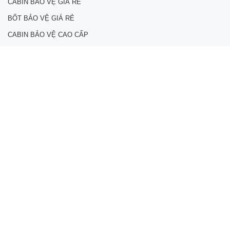
CABIN BẢO VỆ GIÁ RẺ
BỐT BẢO VỆ GIÁ RẺ
CABIN BẢO VỆ CAO CẤP
GIÁ BỐT GÁC BẢO VỆ
NHÀ BẢO VỆ KHUNG THÉP
BỐT BẢO VỆ CŨ THANH LÝ
Địa chỉ liên hệ
CÔNG TY CỔ PHẦN DỊCH VỤ XÂY DỰNG VÀ MÔI TRƯỜNG
SÀI GÒN
Trụ sở : P823 Tầng 8, tòa nhà E- Town 1, Số 364 Cộng Hòa, Q
Tân Bình, TP Hồ Chí Minh
Tel: 028-22216330 Fax: 028 - 37274631
Hotline: 0965172166 Email: cabinnhabaove@gmail.com
VP Hà Nội: Số 62, tổ 16K3, P. Phú Diễn, Q Bắc Từ Liêm, TP Hà
nội
Tel 024-32336013 Fax: 024- 66815427 Hotline: 0968956188