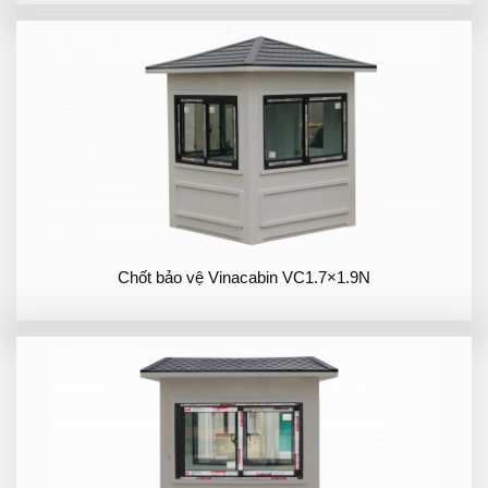
Chốt bảo vệ Vinacabin VC1.7×1.9N