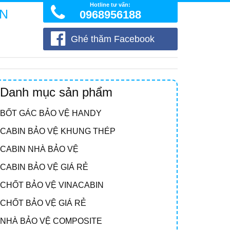
Hotline tư vấn:
ÒN
0968956188
Ghé thăm Facebook
Danh mục sản phẩm
BỐT GÁC BẢO VỆ HANDY
CABIN BẢO VỆ KHUNG THÉP
CABIN NHÀ BẢO VỆ
CABIN BẢO VỆ GIÁ RẺ
CHỐT BẢO VỆ VINACABIN
CHỐT BẢO VỆ GIÁ RẺ
NHÀ BẢO VỆ COMPOSITE