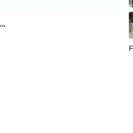
 mưa
F