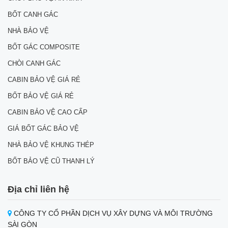
BỐT CANH GÁC
NHÀ BẢO VỆ
BỐT GÁC COMPOSITE
CHÒI CANH GÁC
CABIN BẢO VỆ GIÁ RẺ
BỐT BẢO VỆ GIÁ RẺ
CABIN BẢO VỆ CAO CẤP
GIÁ BỐT GÁC BẢO VỆ
NHÀ BẢO VỆ KHUNG THÉP
BỐT BẢO VỆ CŨ THANH LÝ
Địa chỉ liên hệ
CÔNG TY CỔ PHẦN DỊCH VỤ XÂY DỰNG VÀ MÔI TRƯỜNG
SÀI GÒN