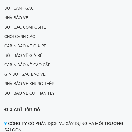
BỐT CANH GÁC
NHÀ BẢO VỆ
BỐT GÁC COMPOSITE
CHÒI CANH GÁC
CABIN BẢO VỆ GIÁ RẺ
BỐT BẢO VỆ GIÁ RẺ
CABIN BẢO VỆ CAO CẤP
GIÁ BỐT GÁC BẢO VỆ
NHÀ BẢO VỆ KHUNG THÉP
BỐT BẢO VỆ CŨ THANH LÝ
Địa chỉ liên hệ
CÔNG TY CỔ PHẦN DỊCH VỤ XÂY DỰNG VÀ MÔI TRƯỜNG
SÀI GÒN