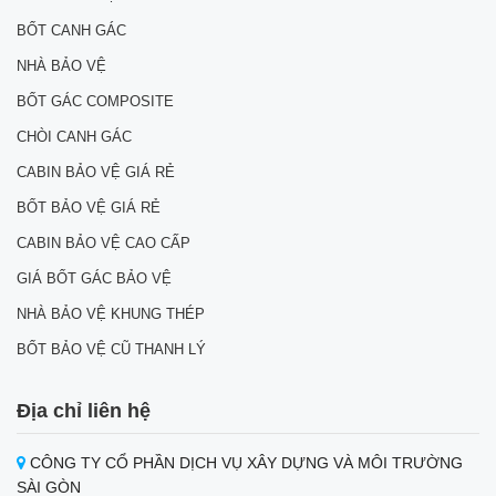
BỐT CANH GÁC
NHÀ BẢO VỆ
BỐT GÁC COMPOSITE
CHÒI CANH GÁC
CABIN BẢO VỆ GIÁ RẺ
BỐT BẢO VỆ GIÁ RẺ
CABIN BẢO VỆ CAO CẤP
GIÁ BỐT GÁC BẢO VỆ
NHÀ BẢO VỆ KHUNG THÉP
BỐT BẢO VỆ CŨ THANH LÝ
Địa chỉ liên hệ
CÔNG TY CỔ PHẦN DỊCH VỤ XÂY DỰNG VÀ MÔI TRƯỜNG
SÀI GÒN