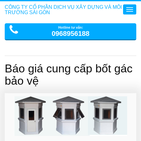
CÔNG TY CỔ PHẦN DỊCH VỤ XÂY DỰNG VÀ MÔI
Toggl
TRƯỜNG SÀI GÒN
navig
Hotline tư vấn:
0968956188
Báo giá cung cấp bốt gác
bảo vệ