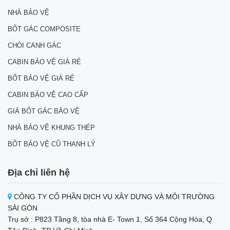
NHÀ BẢO VỆ
BỐT GÁC COMPOSITE
CHÒI CANH GÁC
CABIN BẢO VỆ GIÁ RẺ
BỐT BẢO VỆ GIÁ RẺ
CABIN BẢO VỆ CAO CẤP
GIÁ BỐT GÁC BẢO VỆ
NHÀ BẢO VỆ KHUNG THÉP
BỐT BẢO VỆ CŨ THANH LÝ
Địa chỉ liên hệ
CÔNG TY CỔ PHẦN DỊCH VỤ XÂY DỰNG VÀ MÔI TRƯỜNG
SÀI GÒN
Trụ sở : P823 Tầng 8, tòa nhà E- Town 1, Số 364 Cộng Hòa, Q