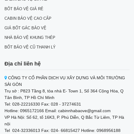
BỐT BẢO VỆ GIÁ RẺ
CABIN BẢO VỆ CAO CẤP
GIÁ BỐT GÁC BẢO VỆ
NHÀ BẢO VỆ KHUNG THÉP
BỐT BẢO VỆ CŨ THANH LÝ
Địa chỉ liên hệ
CÔNG TY CỔ PHẦN DỊCH VỤ XÂY DỰNG VÀ MÔI TRƯỜNG
SÀI GÒN
Trụ sở : P823 Tầng 8, tòa nhà E- Town 1, Số 364 Cộng Hòa, Q
Tân Bình, TP Hồ Chí Minh
Tel: 028-22216330 Fax: 028 - 37274631
Hotline: 0965172166 Email: cabinnhabaove@gmail.com
VP Hà Nội: Số 62, tổ 16K3, P. Phú Diễn, Q Bắc Từ Liêm, TP Hà
nội
Tel 024-32336013 Fax: 024- 66815427 Hotline: 0968956188