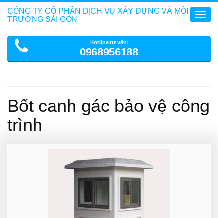
CÔNG TY CỔ PHẦN DỊCH VỤ XÂY DỰNG VÀ MÔI
Toggl
TRƯỜNG SÀI GÒN
navig
Hotline tư vấn:
0968956188
Bốt canh gác bảo vệ công
trình