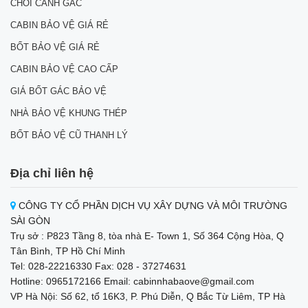
CHÒI CANH GÁC
CABIN BẢO VỆ GIÁ RẺ
BỐT BẢO VỆ GIÁ RẺ
CABIN BẢO VỆ CAO CẤP
GIÁ BỐT GÁC BẢO VỆ
NHÀ BẢO VỆ KHUNG THÉP
BỐT BẢO VỆ CŨ THANH LÝ
Địa chỉ liên hệ
CÔNG TY CỔ PHẦN DỊCH VỤ XÂY DỰNG VÀ MÔI TRƯỜNG
SÀI GÒN
Trụ sở : P823 Tầng 8, tòa nhà E- Town 1, Số 364 Cộng Hòa, Q
Tân Bình, TP Hồ Chí Minh
Tel: 028-22216330 Fax: 028 - 37274631
Hotline: 0965172166 Email: cabinnhabaove@gmail.com
VP Hà Nội: Số 62, tổ 16K3, P. Phú Diễn, Q Bắc Từ Liêm, TP Hà