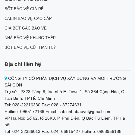
BỐT BẢO VỆ GIÁ RẺ
CABIN BẢO VỆ CAO CẤP
GIÁ BỐT GÁC BẢO VỆ
NHÀ BẢO VỆ KHUNG THÉP
BỐT BẢO VỆ CŨ THANH LÝ
Địa chỉ liên hệ
CÔNG TY CỔ PHẦN DỊCH VỤ XÂY DỰNG VÀ MÔI TRƯỜNG
SÀI GÒN
Trụ sở : P823 Tầng 8, tòa nhà E- Town 1, Số 364 Cộng Hòa, Q
Tân Bình, TP Hồ Chí Minh
Tel: 028-22216330 Fax: 028 - 37274631
Hotline: 0965172166 Email: cabinnhabaove@gmail.com
VP Hà Nội: Số 62, tổ 16K3, P. Phú Diễn, Q Bắc Từ Liêm, TP Hà
nội
Tel 024-32336013 Fax: 024- 66815427 Hotline: 0968956188