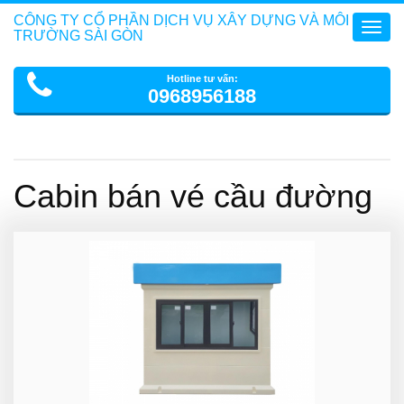
CÔNG TY CỔ PHẦN DỊCH VỤ XÂY DỰNG VÀ MÔI
Toggl
TRƯỜNG SÀI GÒN
navig
Hotline tư vấn:
0968956188
Cabin bán vé cầu đường