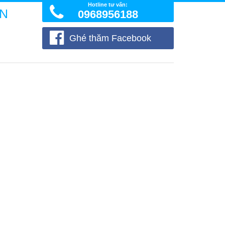
Hotline tư vấn:
ÒN
0968956188
Ghé thăm Facebook