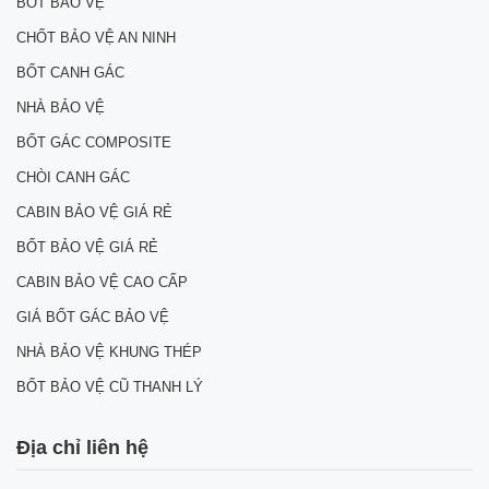
BỐT BẢO VỆ
CHỐT BẢO VỆ AN NINH
BỐT CANH GÁC
NHÀ BẢO VỆ
BỐT GÁC COMPOSITE
CHÒI CANH GÁC
CABIN BẢO VỆ GIÁ RẺ
BỐT BẢO VỆ GIÁ RẺ
CABIN BẢO VỆ CAO CẤP
GIÁ BỐT GÁC BẢO VỆ
NHÀ BẢO VỆ KHUNG THÉP
BỐT BẢO VỆ CŨ THANH LÝ
Địa chỉ liên hệ