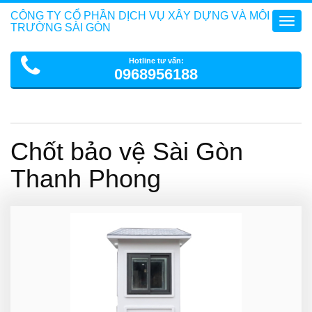
CÔNG TY CỔ PHẦN DỊCH VỤ XÂY DỰNG VÀ MÔI
Toggl
TRƯỜNG SÀI GÒN
navig
Hotline tư vấn:
0968956188
Chốt bảo vệ Sài Gòn
Thanh Phong