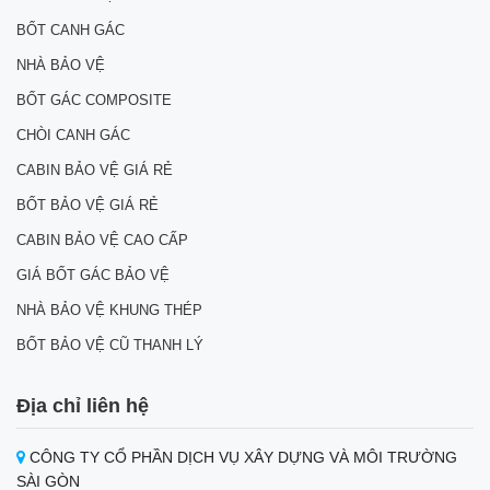
BỐT CANH GÁC
NHÀ BẢO VỆ
BỐT GÁC COMPOSITE
CHÒI CANH GÁC
CABIN BẢO VỆ GIÁ RẺ
BỐT BẢO VỆ GIÁ RẺ
CABIN BẢO VỆ CAO CẤP
GIÁ BỐT GÁC BẢO VỆ
NHÀ BẢO VỆ KHUNG THÉP
BỐT BẢO VỆ CŨ THANH LÝ
Địa chỉ liên hệ
CÔNG TY CỔ PHẦN DỊCH VỤ XÂY DỰNG VÀ MÔI TRƯỜNG
SÀI GÒN