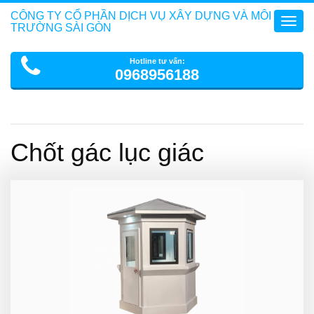
CÔNG TY CỔ PHẦN DỊCH VỤ XÂY DỰNG VÀ MÔI
Toggl
TRƯỜNG SÀI GÒN
navig
Hotline tư vấn:
0968956188
Chốt gác lục giác