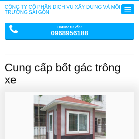
CÔNG TY CỔ PHẦN DỊCH VỤ XÂY DỰNG VÀ MÔI
Toggl
TRƯỜNG SÀI GÒN
navig
Hotline tư vấn:
0968956188
Cung cấp bốt gác trông
xe