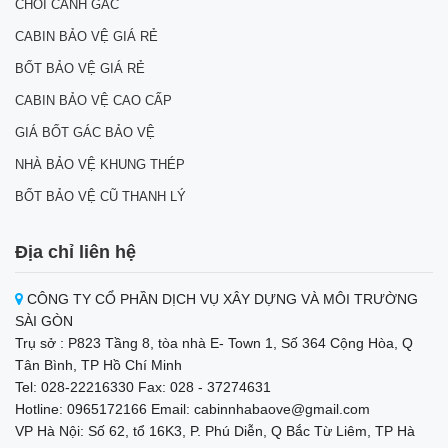
CHÒI CANH GÁC
CABIN BẢO VỆ GIÁ RẺ
BỐT BẢO VỆ GIÁ RẺ
CABIN BẢO VỆ CAO CẤP
GIÁ BỐT GÁC BẢO VỆ
NHÀ BẢO VỆ KHUNG THÉP
BỐT BẢO VỆ CŨ THANH LÝ
Địa chỉ liên hệ
CÔNG TY CỔ PHẦN DỊCH VỤ XÂY DỰNG VÀ MÔI TRƯỜNG
SÀI GÒN
Trụ sở : P823 Tầng 8, tòa nhà E- Town 1, Số 364 Cộng Hòa, Q
Tân Bình, TP Hồ Chí Minh
Tel: 028-22216330 Fax: 028 - 37274631
Hotline: 0965172166 Email: cabinnhabaove@gmail.com
VP Hà Nội: Số 62, tổ 16K3, P. Phú Diễn, Q Bắc Từ Liêm, TP Hà