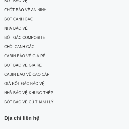
BỐT BẢO VỆ
CHỐT BẢO VỆ AN NINH
BỐT CANH GÁC
NHÀ BẢO VỆ
BỐT GÁC COMPOSITE
CHÒI CANH GÁC
CABIN BẢO VỆ GIÁ RẺ
BỐT BẢO VỆ GIÁ RẺ
CABIN BẢO VỆ CAO CẤP
GIÁ BỐT GÁC BẢO VỆ
NHÀ BẢO VỆ KHUNG THÉP
BỐT BẢO VỆ CŨ THANH LÝ
Địa chỉ liên hệ