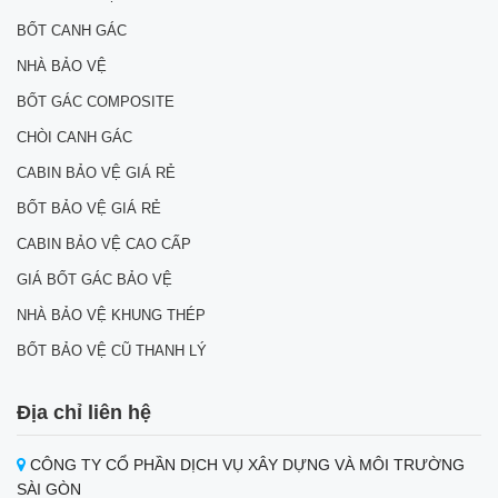
BỐT CANH GÁC
NHÀ BẢO VỆ
BỐT GÁC COMPOSITE
CHÒI CANH GÁC
CABIN BẢO VỆ GIÁ RẺ
BỐT BẢO VỆ GIÁ RẺ
CABIN BẢO VỆ CAO CẤP
GIÁ BỐT GÁC BẢO VỆ
NHÀ BẢO VỆ KHUNG THÉP
BỐT BẢO VỆ CŨ THANH LÝ
Địa chỉ liên hệ
CÔNG TY CỔ PHẦN DỊCH VỤ XÂY DỰNG VÀ MÔI TRƯỜNG
SÀI GÒN