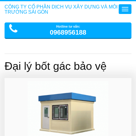
CÔNG TY CỔ PHẦN DỊCH VỤ XÂY DỰNG VÀ MÔI
Toggl
TRƯỜNG SÀI GÒN
navig
Hotline tư vấn:
0968956188
Đại lý bốt gác bảo vệ