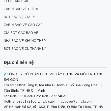
CHÒI CANH GÁC
CABIN BẢO VỆ GIÁ RẺ
BỐT BẢO VỆ GIÁ RẺ
CABIN BẢO VỆ CAO CẤP
GIÁ BỐT GÁC BẢO VỆ
NHÀ BẢO VỆ KHUNG THÉP
BỐT BẢO VỆ CŨ THANH LÝ
Địa chỉ liên hệ
CÔNG TY CỔ PHẦN DỊCH VỤ XÂY DỰNG VÀ MÔI TRƯỜNG
SÀI GÒN
Trụ sở : P823 Tầng 8, tòa nhà E- Town 1, Số 364 Cộng Hòa, Q
Tân Bình, TP Hồ Chí Minh
Tel: 028-22216330 Fax: 028 - 37274631
Hotline: 0965172166 Email: cabinnhabaove@gmail.com
VP Hà Nội: Số 62, tổ 16K3, P. Phú Diễn, Q Bắc Từ Liêm, TP Hà