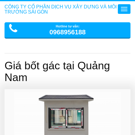
CÔNG TY CỔ PHẦN DỊCH VỤ XÂY DỰNG VÀ MÔI
Toggl
TRƯỜNG SÀI GÒN
navig
Hotline tư vấn:
0968956188
Giá bốt gác tại Quảng
Nam