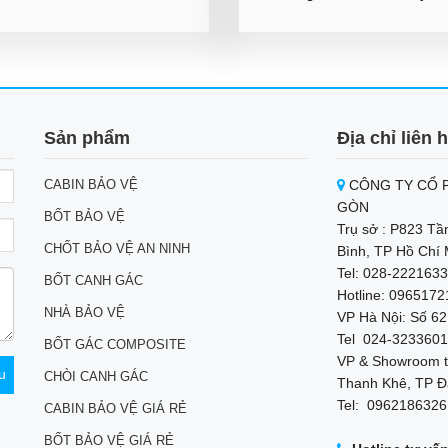
Sản phẩm
Địa chỉ liên 
CABIN BẢO VỆ
CÔNG TY CỔ P
GÒN
BỐT BẢO VỆ
Trụ sở : P823 Tầ
CHỐT BẢO VỆ AN NINH
Bình, TP Hồ Chí 
Tel: 028-2221633
BỐT CANH GÁC
Hotline: 096517
NHÀ BẢO VỆ
VP Hà Nội: Số 62
Tel 024-3233601
BỐT GÁC COMPOSITE
VP & Showroom t
CHÒI CANH GÁC
Thanh Khê, TP Đ
Tel: 0962186326
CABIN BẢO VỆ GIÁ RẺ
BỐT BẢO VỆ GIÁ RẺ