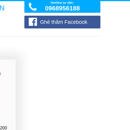
Hotline tư vấn:
ÒN
0968956188
Ghé thăm Facebook
2200