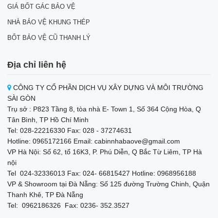
GIÁ BỐT GÁC BẢO VỆ
NHÀ BẢO VỆ KHUNG THÉP
BỐT BẢO VỆ CŨ THANH LÝ
Địa chỉ liên hệ
CÔNG TY CỔ PHẦN DỊCH VỤ XÂY DỰNG VÀ MÔI TRƯỜNG
SÀI GÒN
Trụ sở : P823 Tầng 8, tòa nhà E- Town 1, Số 364 Cộng Hòa, Q
Tân Bình, TP Hồ Chí Minh
Tel: 028-22216330 Fax: 028 - 37274631
Hotline: 0965172166 Email: cabinnhabaove@gmail.com
VP Hà Nội: Số 62, tổ 16K3, P. Phú Diễn, Q Bắc Từ Liêm, TP Hà
nội
Tel 024-32336013 Fax: 024- 66815427 Hotline: 0968956188
VP & Showroom tại Đà Nẵng: Số 125 đường Trường Chinh, Quận
Thanh Khê, TP Đà Nẵng
Tel: 0962186326 Fax: 0236- 352.3527