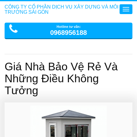
CÔNG TY CỔ PHẦN DỊCH VỤ XÂY DỰNG VÀ MÔI
Toggl
TRƯỜNG SÀI GÒN
navig
Hotline tư vấn:
0968956188
Giá Nhà Bảo Vệ Rẻ Và
Những Điều Không
Tưởng