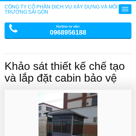
CÔNG TY CỔ PHẦN DỊCH VỤ XÂY DỰNG VÀ MÔI
Toggl
TRƯỜNG SÀI GÒN
navig
Hotline tư vấn:
0968956188
Khảo sát thiết kế chế tạo
và lắp đặt cabin bảo vệ