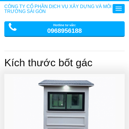
CÔNG TY CỔ PHẦN DỊCH VỤ XÂY DỰNG VÀ MÔI
Toggl
TRƯỜNG SÀI GÒN
navig
Hotline tư vấn:
0968956188
Kích thước bốt gác