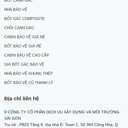
BỐT CANH GÁC
NHÀ BẢO VỆ
BỐT GÁC COMPOSITE
CHÒI CANH GÁC
CABIN BẢO VỆ GIÁ RẺ
BỐT BẢO VỆ GIÁ RẺ
CABIN BẢO VỆ CAO CẤP
GIÁ BỐT GÁC BẢO VỆ
NHÀ BẢO VỆ KHUNG THÉP
BỐT BẢO VỆ CŨ THANH LÝ
Địa chỉ liên hệ
CÔNG TY CỔ PHẦN DỊCH VỤ XÂY DỰNG VÀ MÔI TRƯỜNG
SÀI GÒN
Trụ sở : P823 Tầng 8, tòa nhà E- Town 1, Số 364 Cộng Hòa, Q