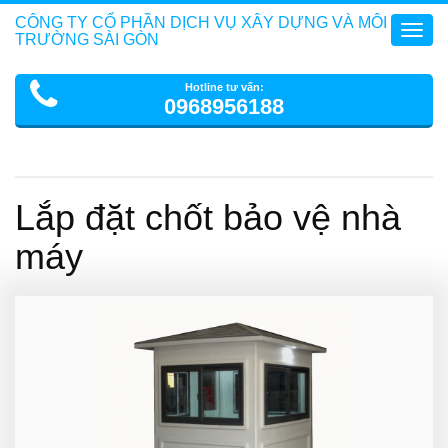
CÔNG TY CỔ PHẦN DỊCH VỤ XÂY DỰNG VÀ MÔI
Toggl
TRƯỜNG SÀI GÒN
navig
Hotline tư vấn:
0968956188
Lắp đặt chốt bảo vệ nhà
máy