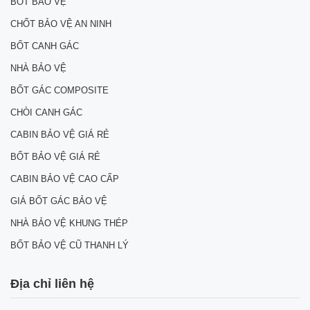
BỐT BẢO VỆ
CHỐT BẢO VỆ AN NINH
BỐT CANH GÁC
NHÀ BẢO VỆ
BỐT GÁC COMPOSITE
CHÒI CANH GÁC
CABIN BẢO VỆ GIÁ RẺ
BỐT BẢO VỆ GIÁ RẺ
CABIN BẢO VỆ CAO CẤP
GIÁ BỐT GÁC BẢO VỆ
NHÀ BẢO VỆ KHUNG THÉP
BỐT BẢO VỆ CŨ THANH LÝ
Địa chỉ liên hệ