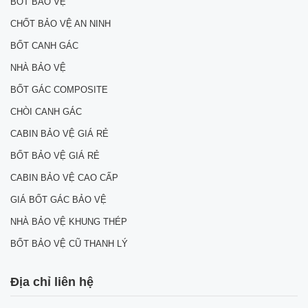
BỐT BẢO VỆ
CHỐT BẢO VỆ AN NINH
BỐT CANH GÁC
NHÀ BẢO VỆ
BỐT GÁC COMPOSITE
CHÒI CANH GÁC
CABIN BẢO VỆ GIÁ RẺ
BỐT BẢO VỆ GIÁ RẺ
CABIN BẢO VỆ CAO CẤP
GIÁ BỐT GÁC BẢO VỆ
NHÀ BẢO VỆ KHUNG THÉP
BỐT BẢO VỆ CŨ THANH LÝ
Địa chỉ liên hệ