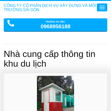
CÔNG TY CỔ PHẦN DỊCH VỤ XÂY DỰNG VÀ MÔI
Toggl
TRƯỜNG SÀI GÒN
navig
Hotline tư vấn:
0968956188
Nhà cung cấp thông tin
khu du lịch