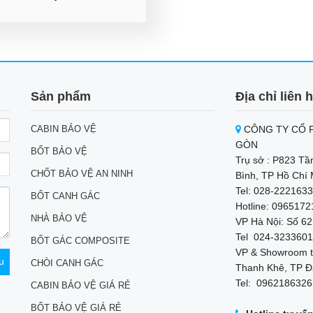
Sản phẩm
Địa chỉ liên 
CABIN BẢO VỆ
CÔNG TY CỔ P
GÒN
BỐT BẢO VỆ
Trụ sở : P823 Tầ
CHỐT BẢO VỆ AN NINH
Bình, TP Hồ Chí 
Tel: 028-2221633
BỐT CANH GÁC
Hotline: 096517
NHÀ BẢO VỆ
VP Hà Nội: Số 62
Tel 024-3233601
BỐT GÁC COMPOSITE
VP & Showroom t
CHÒI CANH GÁC
Thanh Khê, TP Đ
Tel: 0962186326
CABIN BẢO VỆ GIÁ RẺ
BỐT BẢO VỆ GIÁ RẺ