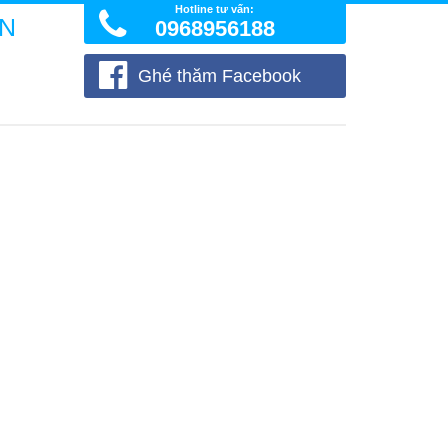
Hotline tư vấn:
ÒN
0968956188
Ghé thăm Facebook