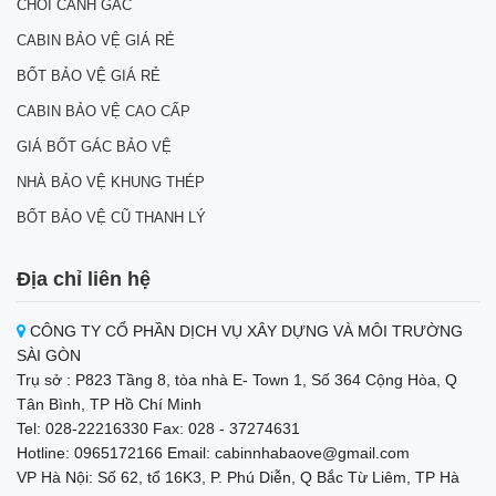
CHÒI CANH GÁC
CABIN BẢO VỆ GIÁ RẺ
BỐT BẢO VỆ GIÁ RẺ
CABIN BẢO VỆ CAO CẤP
GIÁ BỐT GÁC BẢO VỆ
NHÀ BẢO VỆ KHUNG THÉP
BỐT BẢO VỆ CŨ THANH LÝ
Địa chỉ liên hệ
CÔNG TY CỔ PHẦN DỊCH VỤ XÂY DỰNG VÀ MÔI TRƯỜNG
SÀI GÒN
Trụ sở : P823 Tầng 8, tòa nhà E- Town 1, Số 364 Cộng Hòa, Q
Tân Bình, TP Hồ Chí Minh
Tel: 028-22216330 Fax: 028 - 37274631
Hotline: 0965172166 Email: cabinnhabaove@gmail.com
VP Hà Nội: Số 62, tổ 16K3, P. Phú Diễn, Q Bắc Từ Liêm, TP Hà