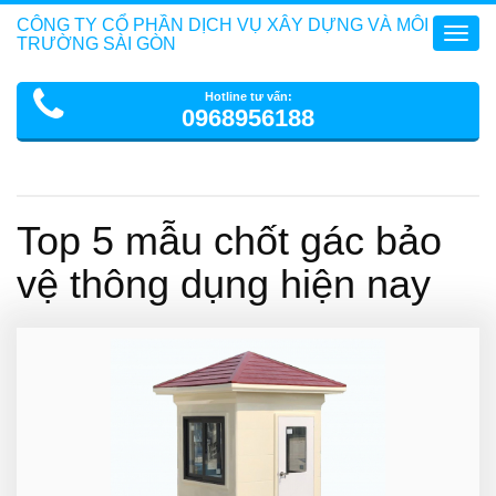
CÔNG TY CỔ PHẦN DỊCH VỤ XÂY DỰNG VÀ MÔI
Toggl
TRƯỜNG SÀI GÒN
navig
Hotline tư vấn:
0968956188
Top 5 mẫu chốt gác bảo
vệ thông dụng hiện nay