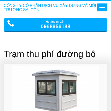
CÔNG TY CỔ PHẦN DỊCH VỤ XÂY DỰNG VÀ MÔI
Toggl
TRƯỜNG SÀI GÒN
navig
Hotline tư vấn:
0968956188
Trạm thu phí đường bộ