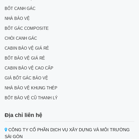
BỐT CANH GÁC
NHÀ BẢO VỆ
BỐT GÁC COMPOSITE
CHÒI CANH GÁC
CABIN BẢO VỆ GIÁ RẺ
BỐT BẢO VỆ GIÁ RẺ
CABIN BẢO VỆ CAO CẤP
GIÁ BỐT GÁC BẢO VỆ
NHÀ BẢO VỆ KHUNG THÉP
BỐT BẢO VỆ CŨ THANH LÝ
Địa chỉ liên hệ
CÔNG TY CỔ PHẦN DỊCH VỤ XÂY DỰNG VÀ MÔI TRƯỜNG
SÀI GÒN