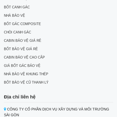
BỐT CANH GÁC
NHÀ BẢO VỆ
BỐT GÁC COMPOSITE
CHÒI CANH GÁC
CABIN BẢO VỆ GIÁ RẺ
BỐT BẢO VỆ GIÁ RẺ
CABIN BẢO VỆ CAO CẤP
GIÁ BỐT GÁC BẢO VỆ
NHÀ BẢO VỆ KHUNG THÉP
BỐT BẢO VỆ CŨ THANH LÝ
Địa chỉ liên hệ
CÔNG TY CỔ PHẦN DỊCH VỤ XÂY DỰNG VÀ MÔI TRƯỜNG
SÀI GÒN