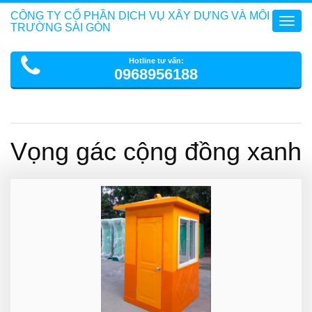
CÔNG TY CỔ PHẦN DỊCH VỤ XÂY DỰNG VÀ MÔI
Toggl
TRƯỜNG SÀI GÒN
navig
Hotline tư vấn:
0968956188
Vọng gác cộng đồng xanh