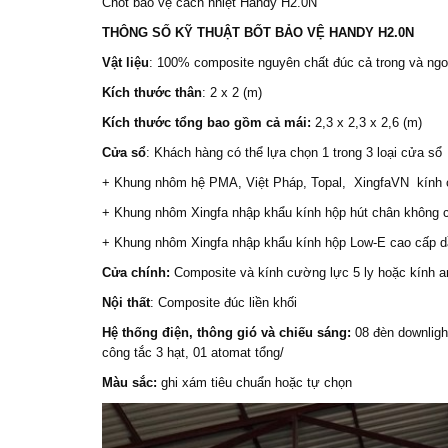
Chốt bảo vệ
cách nhiệt Handy H2.0N
THÔNG SỐ KỸ THUẬT
BỐT BẢO VỆ
HANDY H2.0N
Vật liệu
: 100% composite nguyên chất đúc cả trong và ngo
Kích thước thân
: 2 x 2 (m)
Kích thước tổng bao gồm cả mái:
2,3 x 2,3 x 2,6 (m)
Cửa sổ
: Khách hàng có thể lựa chọn 1 trong 3 loại cửa sổ
+ Khung nhôm hệ PMA, Việt Pháp, Topal, XingfaVN kính 
+ Khung nhôm Xingfa nhập khẩu kính hộp hút chân không cá
+ Khung nhôm Xingfa nhập khẩu kính hộp Low-E cao cấp dầ
Cửa chính:
Composite và kính cường lực 5 ly hoặc kính an 
Nội thất
: Composite đúc liền khối
Hệ thống điện, thông gió và chiếu sáng:
08 đèn downlight
công tắc 3 hạt, 01 atomat tổng/
Màu sắc:
ghi xám tiêu chuẩn hoặc tự chọn