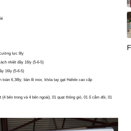
ài
F
cường lực 8ly
ch nhiệt dầy 16ly (5-6-5)
y 16ly (5-6-5)
toàn 6,38ly; bản lề inox, khóa tay gạt Hafele cao cấp
 (4 bên trong và 4 bên ngoài), 01 quạt thông gió, 01 ổ cắm đôi, 01