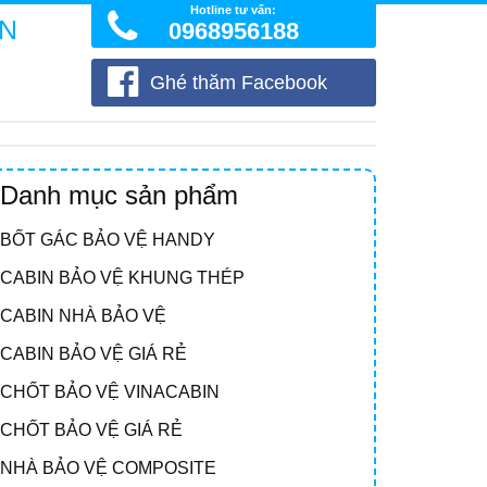
Hotline tư vấn:
ÒN
0968956188
Ghé thăm Facebook
Danh mục sản phẩm
BỐT GÁC BẢO VỆ HANDY
CABIN BẢO VỆ KHUNG THÉP
CABIN NHÀ BẢO VỆ
CABIN BẢO VỆ GIÁ RẺ
CHỐT BẢO VỆ VINACABIN
CHỐT BẢO VỆ GIÁ RẺ
NHÀ BẢO VỆ COMPOSITE