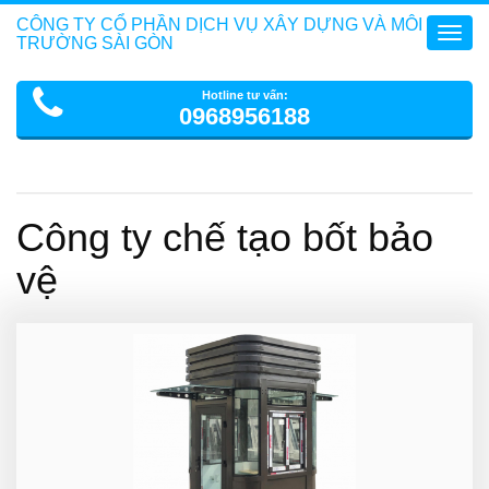
CÔNG TY CỔ PHẦN DỊCH VỤ XÂY DỰNG VÀ MÔI
Toggl
TRƯỜNG SÀI GÒN
navig
Hotline tư vấn:
0968956188
Công ty chế tạo bốt bảo
vệ