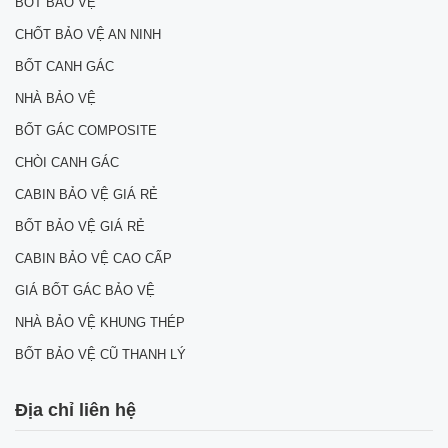
BỐT BẢO VỆ
CHỐT BẢO VỆ AN NINH
BỐT CANH GÁC
NHÀ BẢO VỆ
BỐT GÁC COMPOSITE
CHÒI CANH GÁC
CABIN BẢO VỆ GIÁ RẺ
BỐT BẢO VỆ GIÁ RẺ
CABIN BẢO VỆ CAO CẤP
GIÁ BỐT GÁC BẢO VỆ
NHÀ BẢO VỆ KHUNG THÉP
BỐT BẢO VỆ CŨ THANH LÝ
Địa chỉ liên hệ