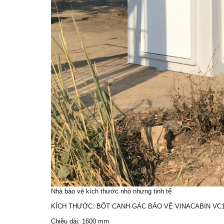
Nhà bảo vệ
kích thước nhỏ nhưng tinh tế
KÍCH THƯỚC:
BỐT CANH GÁC
BẢO VỆ VINACABIN VC1.
Chiều dài: 1600 mm