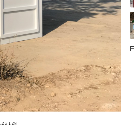
F
2 x 1.2N