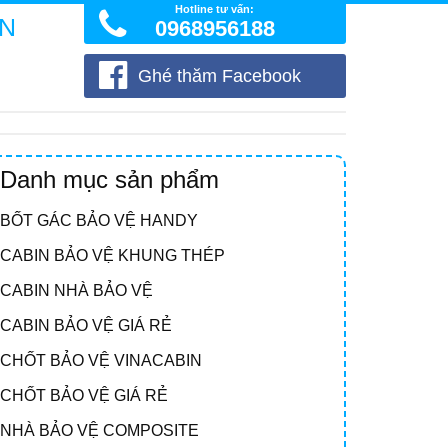
Hotline tư vấn:
ÒN
0968956188
Ghé thăm Facebook
Danh mục sản phẩm
BỐT GÁC BẢO VỆ HANDY
CABIN BẢO VỆ KHUNG THÉP
CABIN NHÀ BẢO VỆ
CABIN BẢO VỆ GIÁ RẺ
CHỐT BẢO VỆ VINACABIN
CHỐT BẢO VỆ GIÁ RẺ
NHÀ BẢO VỆ COMPOSITE