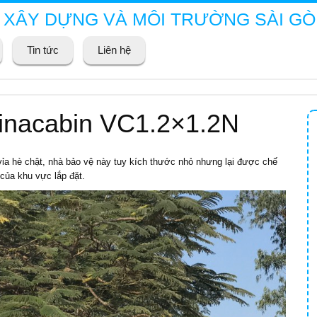
 XÂY DỰNG VÀ MÔI TRƯỜNG SÀI G
Tin tức
Liên hệ
Vinacabin VC1.2×1.2N
ỉa hè chật, nhà bảo vệ này tuy kích thước nhỏ nhưng lại được chế
của khu vực lắp đặt.