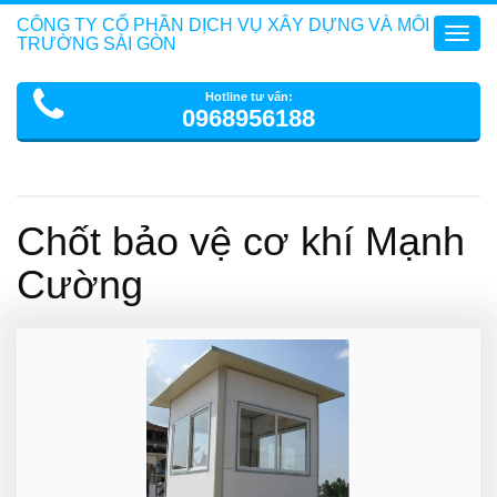
CÔNG TY CỔ PHẦN DỊCH VỤ XÂY DỰNG VÀ MÔI
Toggl
TRƯỜNG SÀI GÒN
navig
Hotline tư vấn:
0968956188
Chốt bảo vệ cơ khí Mạnh
Cường