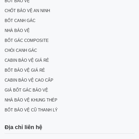
BỐT BẢO VỆ
CHỐT BẢO VỆ AN NINH
BỐT CANH GÁC
NHÀ BẢO VỆ
BỐT GÁC COMPOSITE
CHÒI CANH GÁC
CABIN BẢO VỆ GIÁ RẺ
BỐT BẢO VỆ GIÁ RẺ
CABIN BẢO VỆ CAO CẤP
GIÁ BỐT GÁC BẢO VỆ
NHÀ BẢO VỆ KHUNG THÉP
BỐT BẢO VỆ CŨ THANH LÝ
Địa chỉ liên hệ