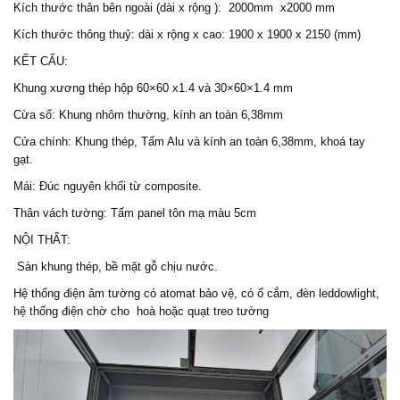
Kích thước thân bên ngoài (dài x rộng ): 2000mm x2000 mm
Kích thước thông thuỷ: dài x rộng x cao: 1900 x 1900 x 2150 (mm)
KẾT CẤU:
Khung xương thép hộp 60×60 x1.4 và 30×60×1.4 mm
Cừa sổ: Khung nhôm thường, kính an toàn 6,38mm
Cửa chính: Khung thép, Tấm Alu và kính an toàn 6,38mm, khoá tay
gạt.
Mái: Đúc nguyên khối từ composite.
Thân vách tường: Tấm panel tôn mạ màu 5cm
NỘI THẤT:
Sàn khung thép, bề mặt gỗ chịu nước.
Hệ thống điện âm tường có atomat bảo vệ, có ổ cắm, đèn leddowlight,
hệ thống điện chờ cho hoà hoặc quạt treo tường