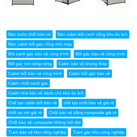
Bán buôn chốt bảo vệ
Bán cabin bốt canh cổng khu du lịch
Bán cabin bốt gác cổng nhà máy
Bốt canh gác bảo vệ công trình
Bốt gác bảo vệ công trình
Bốt gác nơi công cộng
Cabin bảo vệ khung thép
Cabin bốt bảo vệ công trình
Cabin bốt gác bảo vệ
Cabin chốt canh gác
Cabin nhà bảo vệ dành cho khu du lịch
Chế tạo cabin bốt bảo vệ
chế tạo chốt bảo vệ giá rẻ
chốt an inh giá rẻ
Chốt bảo vệ bằng composite giá rẻ
Chốt bảo vệ composite không bột đát
Trạm bảo vệ khu công nghiệp
Trạm gác khu công nghiệp