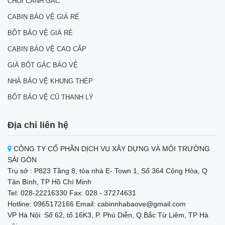
CHÒI CANH GÁC
CABIN BẢO VỆ GIÁ RẺ
BỐT BẢO VỆ GIÁ RẺ
CABIN BẢO VỆ CAO CẤP
GIÁ BỐT GÁC BẢO VỆ
NHÀ BẢO VỆ KHUNG THÉP
BỐT BẢO VỆ CŨ THANH LÝ
Địa chỉ liên hệ
CÔNG TY CỔ PHẦN DỊCH VỤ XÂY DỰNG VÀ MÔI TRƯỜNG
SÀI GÒN
Trụ sở : P823 Tầng 8, tòa nhà E- Town 1, Số 364 Cộng Hòa, Q
Tân Bình, TP Hồ Chí Minh
Tel: 028-22216330 Fax: 028 - 37274631
Hotline: 0965172166 Email: cabinnhabaove@gmail.com
VP Hà Nội: Số 62, tổ 16K3, P. Phú Diễn, Q Bắc Từ Liêm, TP Hà