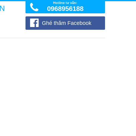
Hotline tư vấn:
ÒN
0968956188
Ghé thăm Facebook