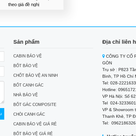
theo giá đề nghị
Sản phẩm
Địa chỉ liên 
CABIN BẢO VỆ
CÔNG TY CỔ P
GÒN
BỐT BẢO VỆ
Trụ sở : P823 Tầ
CHỐT BẢO VỆ AN NINH
Bình, TP Hồ Chí 
Tel: 028-2221633
BỐT CANH GÁC
Hotline: 096517
NHÀ BẢO VỆ
VP Hà Nội: Số 62
Tel 024-3233601
BỐT GÁC COMPOSITE
VP & Showroom t
CHÒI CANH GÁC
Thanh Khê, TP Đ
Tel: 0962186326
CABIN BẢO VỆ GIÁ RẺ
BỐT BẢO VỆ GIÁ RẺ