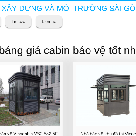
 XÂY DỰNG VÀ MÔI TRƯỜNG SÀI G
Tin tức
Liên hệ
ảng giá cabin bảo vệ tốt nh
bảo vệ Vinacabin VS2.5×2.5F
Nhà bảo vệ khu đô thị Vina