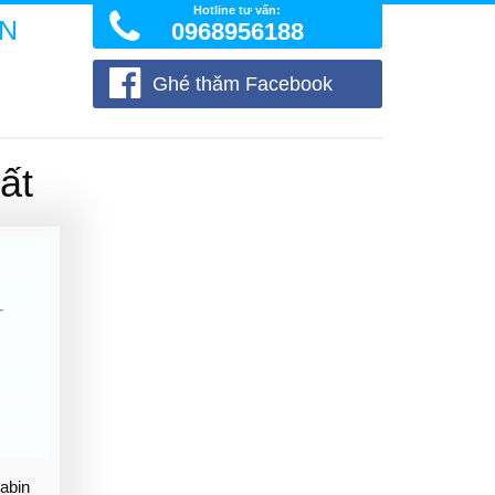
Hotline tư vấn:
ÒN
0968956188
Ghé thăm Facebook
ất
cabin