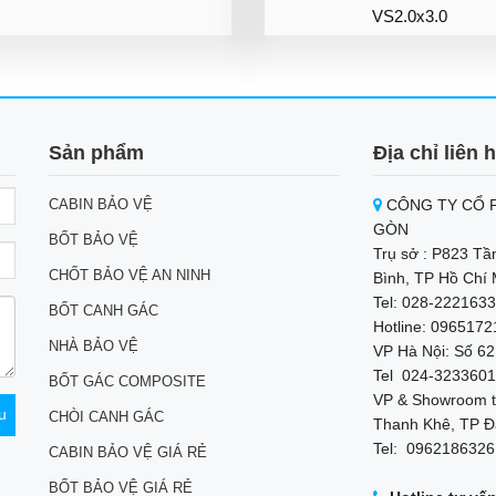
VS2.0x3.0
Sản phẩm
Địa chỉ liên 
CABIN BẢO VỆ
CÔNG TY CỔ P
GÒN
BỐT BẢO VỆ
Trụ sở : P823 Tầ
CHỐT BẢO VỆ AN NINH
Bình, TP Hồ Chí 
Tel: 028-2221633
BỐT CANH GÁC
Hotline: 096517
NHÀ BẢO VỆ
VP Hà Nội: Số 62
Tel 024-3233601
BỐT GÁC COMPOSITE
VP & Showroom t
CHÒI CANH GÁC
Thanh Khê, TP Đ
Tel: 0962186326
CABIN BẢO VỆ GIÁ RẺ
BỐT BẢO VỆ GIÁ RẺ