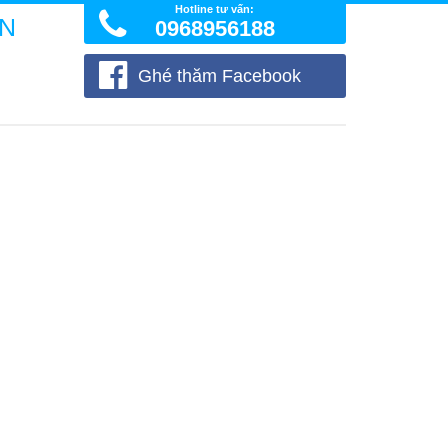
Hotline tư vấn:
ÒN
0968956188
Ghé thăm Facebook