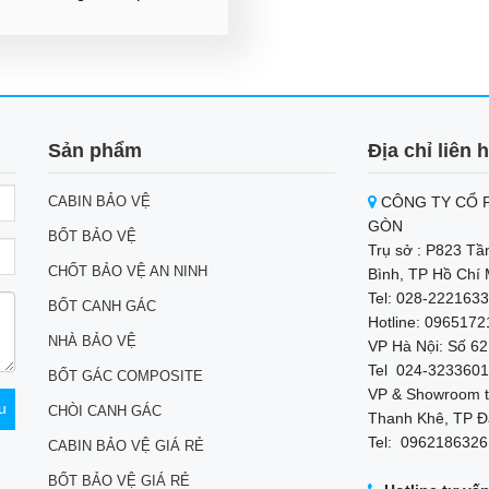
Sản phẩm
Địa chỉ liên 
CABIN BẢO VỆ
CÔNG TY CỔ P
GÒN
BỐT BẢO VỆ
Trụ sở : P823 Tầ
CHỐT BẢO VỆ AN NINH
Bình, TP Hồ Chí 
Tel: 028-2221633
BỐT CANH GÁC
Hotline: 096517
NHÀ BẢO VỆ
VP Hà Nội: Số 62
Tel 024-3233601
BỐT GÁC COMPOSITE
VP & Showroom t
CHÒI CANH GÁC
Thanh Khê, TP Đ
Tel: 0962186326
CABIN BẢO VỆ GIÁ RẺ
BỐT BẢO VỆ GIÁ RẺ