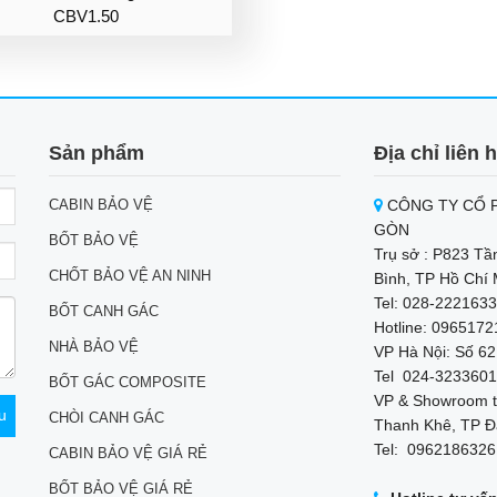
CBV1.50
Sản phẩm
Địa chỉ liên 
CABIN BẢO VỆ
CÔNG TY CỔ P
GÒN
BỐT BẢO VỆ
Trụ sở : P823 Tầ
CHỐT BẢO VỆ AN NINH
Bình, TP Hồ Chí 
Tel: 028-2221633
BỐT CANH GÁC
Hotline: 096517
NHÀ BẢO VỆ
VP Hà Nội: Số 62
Tel 024-3233601
BỐT GÁC COMPOSITE
VP & Showroom t
CHÒI CANH GÁC
Thanh Khê, TP Đ
Tel: 0962186326
CABIN BẢO VỆ GIÁ RẺ
BỐT BẢO VỆ GIÁ RẺ