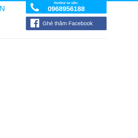
Hotline tư vấn:
ÒN
0968956188
Ghé thăm Facebook